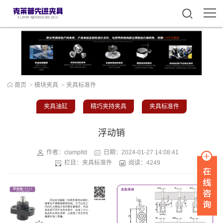
首页
>
模块夹具
>
夹具标准件
夹具油缸
精巧夹持夹具
夹具标准件
浮动销
作者：clampltd
日期：
2024-01-27 14:08:41
栏目：
夹具标准件
阅读：4249