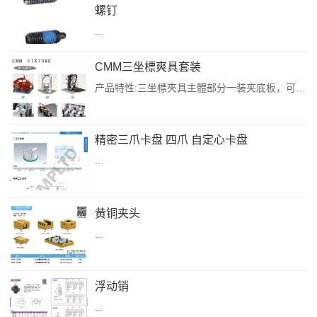
螺钉
...
CMM三坐標爽具套装
产品特性:三坐標夾具主體部分一装夹底板，可以充分保證大理石平秦精度防止工件舆工作登直接接觸，降低磨損，延長使用壽命三坐标夾具主體舆零件通過一些简單的組合，可以實現多種産品及較復雜的産品的装爽，可以爲用户省去毅計制造事用爽具的制作费用，更好的筋省成本提升企業收益率(装爽;玩具外装夹測量:大型工件装爽測量鑄造工件装夾測量:發動機外殻装夾測量五金件装夾測量。)可實現較精確的重復定位，装英底板的每個孔及夹...
精密三爪卡盘 四爪 自定心卡盘
...
黄铜夹头
...
浮动销
...