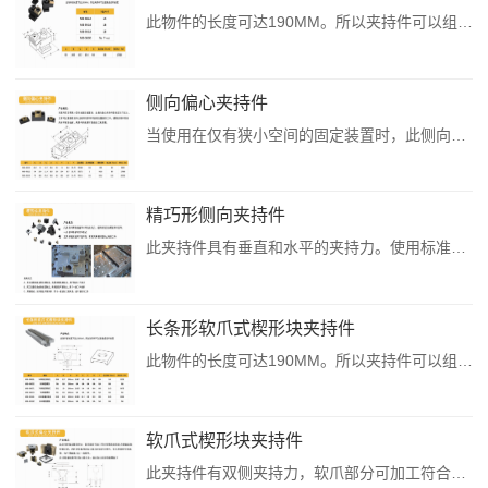
此物件的长度可达190MM。所以夹持件可以组装成任何长度T沟用侧向偏心夹持件来源：克莱普已经过安全软件检测无毒，请您放心下载。...
侧向偏心夹持件
当使用在仅有狭小空间的固定装置时，此侧向偏心夹持件提供正向下压力。工件可以被串联夹持，以使用夹持件背面来设置新的工件。硬钢夹持件同时具有平面及齿面。夹持件的高度可借由加工来调整。测向偏心夹持件来源：克莱普已经过安全软件检测无毒，请您放心下载。...
精巧形侧向夹持件
此夹持件具有垂直和水平的夹持力。使用标准沉头螺丝和O型环。一共五种规格和三种形式工具钢锐面适用于重切削，钝面及黄铜则是防止夹损工件精巧形测向夹持件来源：克莱普已经过安全软件检测无毒，请您放心下载。...
长条形软爪式楔形块夹持件
此物件的长度可达190MM。所以夹持件可以组装成任何长度长条形软爪式楔形块夹持件来源：克莱普已经过安全软件检测无毒，请您放心下载。...
软爪式楔形块夹持件
此夹持件有双侧夹持力，软爪部分可加工符合所需求的形状，方便做其他特殊应用。内附定位板用来加工软爪时固定夹持件。有五种规格可供选择，也可搭配油压缸一起使用。注:定位板仅使用在加工软爪上。软爪加工后定位板需取下软爪式楔形夹持件来源：克莱普已经过安全软件检测无毒，请您放心下载。...