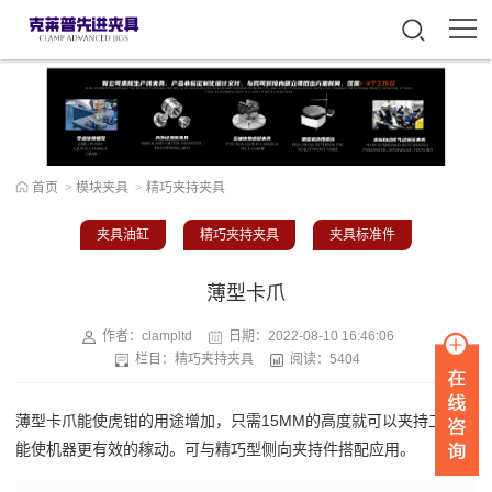
首页
>
模块夹具
>
精巧夹持夹具
夹具油缸
精巧夹持夹具
夹具标准件
薄型卡爪
作者：clampltd
日期：
2022-08-10 16:46:06
栏目：
精巧夹持夹具
阅读：5404
薄型卡爪能使虎钳的用途增加，只需15MM的高度就可以夹持工件，
能使机器更有效的稼动。可与精巧型侧向夹持件搭配应用。